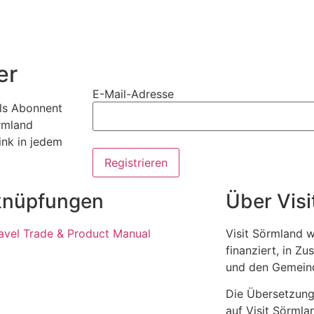
er
E-Mail-Adresse
als Abonnent
örmland
ink in jedem
knüpfungen
Über Vis
avel Trade & Product Manual
Visit Sörmland 
finanziert, in 
und den Gemeind
Die Übersetzung
auf Visit Sörml