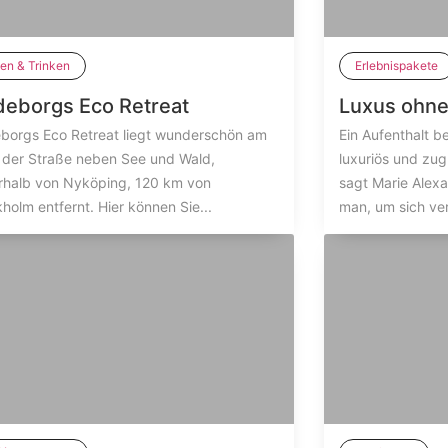
en & Trinken
Erlebnispakete
deborgs Eco Retreat
Luxus ohne
eborgs Eco Retreat liegt wunderschön am
Ein Aufenthalt b
 der Straße neben See und Wald,
luxuriös und zug
rhalb von Nyköping, 120 km von
sagt Marie Alex
holm entfernt. Hier können Sie...
man, um sich ve