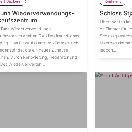
é & Bäckerei
Konferenz
una Wiederverwendungs-
Schloss St
kaufszentrum
Übernachten im S
eTuna Wiederverwendungs-
es Zimmer für je
ufszentrum erleben Sie klimafreundliches
Schlossgemächer
ping. Das Einkaufszentrum kümmert sich
Mehrbettzimmern.
egenstände, die ein neues Zuhause
jedoch...
chen. Durch Renovierung, Reparatur und
ives Wiederverwerten...