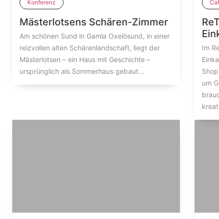
Konferenz
Caf
Mästerlotsens Schären-Zimmer
ReT
Ein
Am schönen Sund in Gamla Oxelösund, in einer
reizvollen alten Schärenlandschaft, liegt der
Im R
Mästerlotsen – ein Haus mit Geschichte –
Einka
ursprünglich als Sommerhaus gebaut...
Shop
um G
brau
kreat