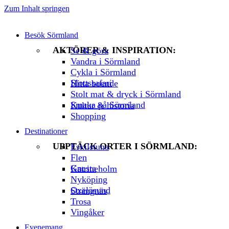
Zum Inhalt springen
Besök Sörmland
AKTÖRER & INSPIRATION:
Se & göra
Vandra i Sörmland
Cykla i Sörmland
Slottssafari
Hitta boende
Stolt mat & dryck i Sörmland
Smaka på Sörmland
Kultur & historia
Shopping
Destinationer
UPPTÄCK ORTER I SÖRMLAND:
Eskilstuna
Flen
Gnesta
Katrineholm
Nyköping
Oxelösund
Strängnäs
Trosa
Vingåker
Evenemang