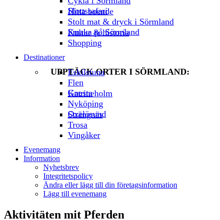
Cykla i Sörmland
Slottssafari
Hitta boende
Stolt mat & dryck i Sörmland
Smaka på Sörmland
Kultur & historia
Shopping
Destinationer
UPPTÄCK ORTER I SÖRMLAND:
Eskilstuna
Flen
Gnesta
Katrineholm
Nyköping
Oxelösund
Strängnäs
Trosa
Vingåker
Evenemang
Information
Nyhetsbrev
Integritetspolicy
Ändra eller lägg till din företagsinformation
Lägg till evenemang
Aktivitäten mit Pferden