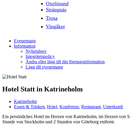
Oxelösund
Strängnäs
Trosa
Vingåker
Evenemang
Information
Nyhetsbrev
Integritetspolicy
Ändra eller lägg till din företagsinformation
Lägg till evenemang
Hotel Statt in Katrineholm
Katrineholm
Essen & Trinken
,
Hotel
,
Konferenz
,
Restaurant
,
Unterkunft
Ein persönliches Hotel im Herzen von Katrineholm, im Herzen von Sc
Stunde von Stockholm und 2 Stunden von Göteborg entfernt.