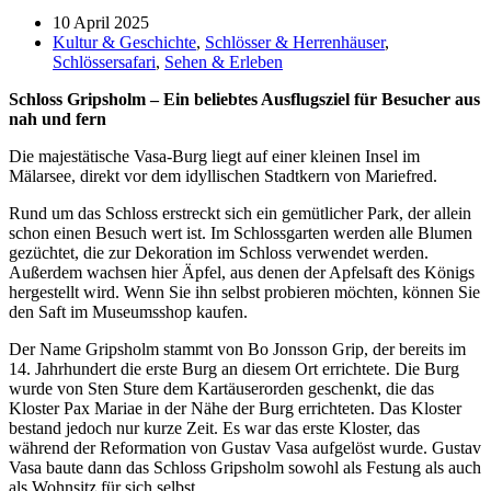
10 April 2025
Kultur & Geschichte
,
Schlösser & Herrenhäuser
,
Schlössersafari
,
Sehen & Erleben
Schloss Gripsholm – Ein beliebtes Ausflugsziel für Besucher aus
nah und fern
Die majestätische Vasa-Burg liegt auf einer kleinen Insel im
Mälarsee, direkt vor dem idyllischen Stadtkern von Mariefred.
Rund um das Schloss erstreckt sich ein gemütlicher Park, der allein
schon einen Besuch wert ist. Im Schlossgarten werden alle Blumen
gezüchtet, die zur Dekoration im Schloss verwendet werden.
Außerdem wachsen hier Äpfel, aus denen der Apfelsaft des Königs
hergestellt wird. Wenn Sie ihn selbst probieren möchten, können Sie
den Saft im Museumsshop kaufen.
Der Name Gripsholm stammt von Bo Jonsson Grip, der bereits im
14. Jahrhundert die erste Burg an diesem Ort errichtete. Die Burg
wurde von Sten Sture dem Kartäuserorden geschenkt, die das
Kloster Pax Mariae in der Nähe der Burg errichteten. Das Kloster
bestand jedoch nur kurze Zeit. Es war das erste Kloster, das
während der Reformation von Gustav Vasa aufgelöst wurde. Gustav
Vasa baute dann das Schloss Gripsholm sowohl als Festung als auch
als Wohnsitz für sich selbst.