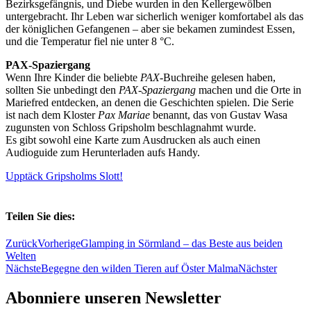
Bezirksgefängnis, und Diebe wurden in den Kellergewölben
untergebracht. Ihr Leben war sicherlich weniger komfortabel als das
der königlichen Gefangenen – aber sie bekamen zumindest Essen,
und die Temperatur fiel nie unter 8 °C.
PAX-Spaziergang
Wenn Ihre Kinder die beliebte
PAX
-Buchreihe gelesen haben,
sollten Sie unbedingt den
PAX-Spaziergang
machen und die Orte in
Mariefred entdecken, an denen die Geschichten spielen. Die Serie
ist nach dem Kloster
Pax Mariae
benannt, das von Gustav Wasa
zugunsten von Schloss Gripsholm beschlagnahmt wurde.
Es gibt sowohl eine Karte zum Ausdrucken als auch einen
Audioguide zum Herunterladen aufs Handy.
Upptäck Gripsholms Slott!
Teilen Sie dies:
Zurück
Vorherige
Glamping in Sörmland – das Beste aus beiden
Welten
Nächste
Begegne den wilden Tieren auf Öster Malma
Nächster
Abonniere unseren Newsletter