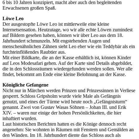
6 bis 10 Jahren konzipiert, macht aber auch den begleitenden
Erwachsenen großen Spaß.
Löwe Leo
Der ausgestopfte Löwe Leo ist mittlerweile eine kleine
Internetsensation. Heutzutage, wo wir alle echte Löwen zumindest
auf Bildern gesehen haben, können wir über Leo aus dem 18.
Jahrhundert schmunzeln. Mit engstehenden Augen und
menschenähnlichen Zähnen sieht Leo eher wie ein Teddybär als ein
furchteinflößendes Raubtier aus.
Mit einer Bildkarte, die an der Kasse erhältlich ist, können Kinder
auf Leos Modesafari gehen. Auf der Karte sind Details abgebildet,
die in den Schlossräumen wiedergefunden werden sollen. Wer alle
findet, bekommt am Ende eine kleine Belohnung an der Kasse.
Königliche Gefangene
Nicht nur in Märchen werden Prinzen und Prinzessinnen in Verliese
gesperrt. Schloss Gripsholm wurde viele Male als Gefängnis
genutzt, und eines der Türme wird heute noch „Gefängnisturm“
genannt. Zwei von Gustav Wasas Söhnen – Johan III. und Erik
XIV. – waren nur einige der hohen Persönlichkeiten, die hier
inhaftiert wurden.
Laut historischen Berichten hatten es die Könige dennoch recht
angenehm: Sie wohnten in Räumen mit Fenstern und Gemälden an
den Wänden. Im 18. Jahrhundert diente das Schloss auch als