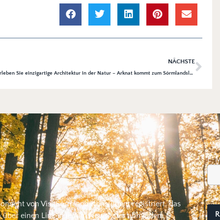
NÄCHSTE
Erleben Sie einzigartige Architektur in der Natur – Arknat kommt zum Sörmlandsleden
E-M
bonnent von VisitSörmland Konsument registriert, das
h über einen Link in jedem Newsletter abmelden.