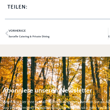
TEILEN:
VORHERIGE
Sarcelle Catering & Private Dining
Abonniere unseren Newsletter
Wenn Sie hier Ihre E-Mail-Adresse eingeben, werden Sie als A
von VisitSörmland verwaltet wird. Sie können sich ganz einfac