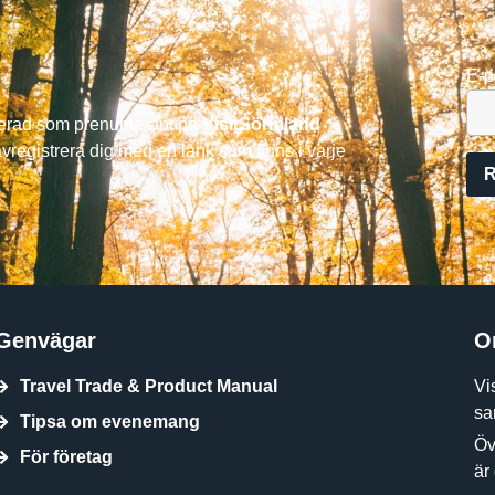
E-p
trerad som prenumerant på
VisitSörmland
avregistrera dig med en länk som finns i varje
Genvägar
O
Travel Trade & Product Manual
Vi
sa
Tipsa om evenemang
Öv
För företag
är