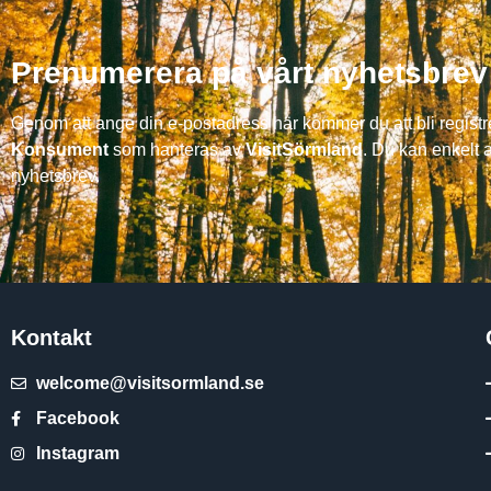
Prenumerera på vårt nyhetsbrev
Genom att ange din e-postadress här kommer du att bli regis
Konsument
som hanteras av
VisitSörmland
. Du kan enkelt 
nyhetsbrev.
Kontakt
welcome@visitsormland.se
Facebook
Instagram