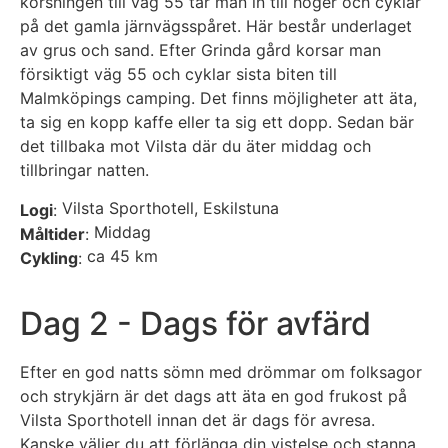
korsningen till väg 55 tar man in till höger och cyklar
på det gamla järnvägsspåret. Här består underlaget
av grus och sand. Efter Grinda gård korsar man
försiktigt väg 55 och cyklar sista biten till
Malmköpings camping. Det finns möjligheter att äta,
ta sig en kopp kaffe eller ta sig ett dopp. Sedan bär
det tillbaka mot Vilsta där du äter middag och
tillbringar natten.
Vilsta Sporthotell, Eskilstuna
Logi
:
Middag
Måltider
:
ca 45 km
Cykling
:
Dag 2 - Dags för avfärd
Efter en god natts sömn med drömmar om folksagor
och strykjärn är det dags att äta en god frukost på
Vilsta Sporthotell innan det är dags för avresa.
Kanske väljer du att förlänga din vistelse och stanna