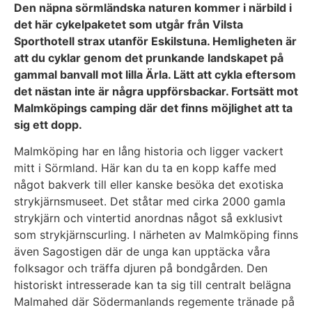
Den näpna sörmländska naturen kommer i närbild i
det här cykelpaketet som utgår från Vilsta
Sporthotell strax utanför Eskilstuna. Hemligheten är
att du cyklar genom det prunkande landskapet på
gammal banvall mot lilla Ärla. Lätt att cykla eftersom
det nästan inte är några uppförsbackar. Fortsätt mot
Malmköpings camping där det finns möjlighet att ta
sig ett dopp.
Malmköping har en lång historia och ligger vackert
mitt i Sörmland. Här kan du ta en kopp kaffe med
något bakverk till eller kanske besöka det exotiska
strykjärnsmuseet. Det ståtar med cirka 2000 gamla
strykjärn och vintertid anordnas något så exklusivt
som strykjärnscurling. I närheten av Malmköping finns
även Sagostigen där de unga kan upptäcka våra
folksagor och träffa djuren på bondgården. Den
historiskt intresserade kan ta sig till centralt belägna
Malmahed där Södermanlands regemente tränade på