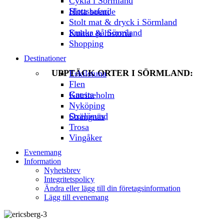
Cykla i Sörmland
Slottssafari
Hitta boende
Stolt mat & dryck i Sörmland
Smaka på Sörmland
Kultur & historia
Shopping
Destinationer
UPPTÄCK ORTER I SÖRMLAND:
Eskilstuna
Flen
Gnesta
Katrineholm
Nyköping
Oxelösund
Strängnäs
Trosa
Vingåker
Evenemang
Information
Nyhetsbrev
Integritetspolicy
Ändra eller lägg till din företagsinformation
Lägg till evenemang