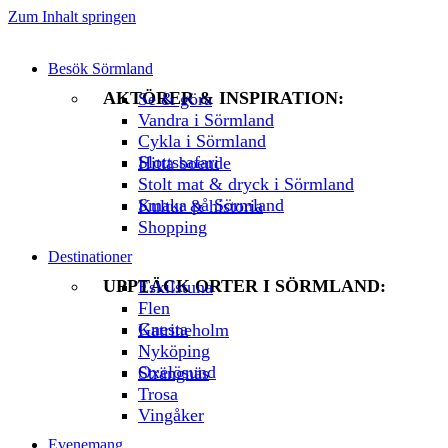
Zum Inhalt springen
Besök Sörmland
AKTÖRER & INSPIRATION:
Se & göra
Vandra i Sörmland
Cykla i Sörmland
Slottssafari
Hitta boende
Stolt mat & dryck i Sörmland
Smaka på Sörmland
Kultur & historia
Shopping
Destinationer
UPPTÄCK ORTER I SÖRMLAND:
Eskilstuna
Flen
Gnesta
Katrineholm
Nyköping
Oxelösund
Strängnäs
Trosa
Vingåker
Evenemang