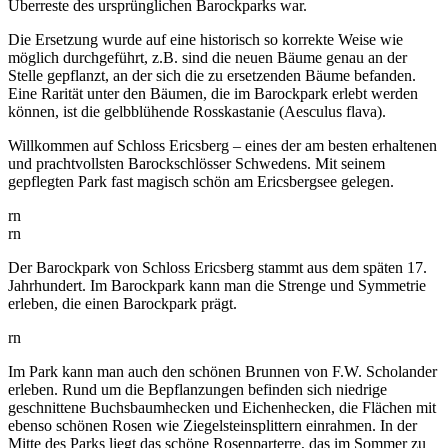
Überreste des ursprünglichen Barockparks war.
Die Ersetzung wurde auf eine historisch so korrekte Weise wie
möglich durchgeführt, z.B. sind die neuen Bäume genau an der
Stelle gepflanzt, an der sich die zu ersetzenden Bäume befanden.
Eine Rarität unter den Bäumen, die im Barockpark erlebt werden
können, ist die gelbblühende Rosskastanie (Aesculus flava).
Willkommen auf Schloss Ericsberg – eines der am besten erhaltenen
und prachtvollsten Barockschlösser Schwedens. Mit seinem
gepflegten Park fast magisch schön am Ericsbergsee gelegen.
rn
rn
Der Barockpark von Schloss Ericsberg stammt aus dem späten 17.
Jahrhundert. Im Barockpark kann man die Strenge und Symmetrie
erleben, die einen Barockpark prägt.
rn
Im Park kann man auch den schönen Brunnen von F.W. Scholander
erleben. Rund um die Bepflanzungen befinden sich niedrige
geschnittene Buchsbaumhecken und Eichenhecken, die Flächen mit
ebenso schönen Rosen wie Ziegelsteinsplittern einrahmen. In der
Mitte des Parks liegt das schöne Rosenparterre, das im Sommer zu