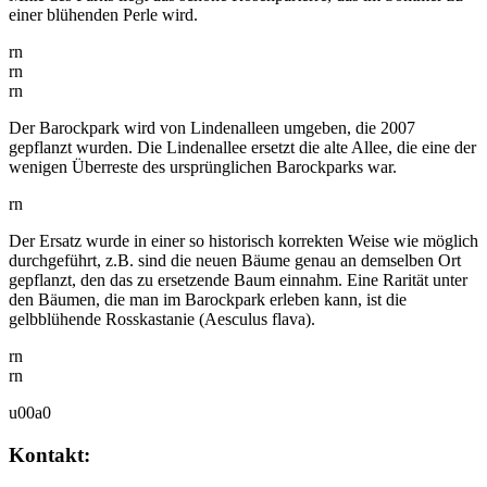
einer blühenden Perle wird.
rn
rn
rn
Der Barockpark wird von Lindenalleen umgeben, die 2007
gepflanzt wurden. Die Lindenallee ersetzt die alte Allee, die eine der
wenigen Überreste des ursprünglichen Barockparks war.
rn
Der Ersatz wurde in einer so historisch korrekten Weise wie möglich
durchgeführt, z.B. sind die neuen Bäume genau an demselben Ort
gepflanzt, den das zu ersetzende Baum einnahm. Eine Rarität unter
den Bäumen, die man im Barockpark erleben kann, ist die
gelbblühende Rosskastanie (Aesculus flava).
rn
rn
u00a0
Kontakt: