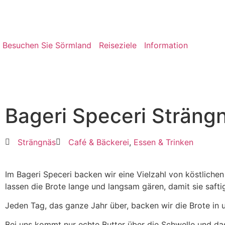
Besuchen Sie Sörmland
Reiseziele
Information
Bageri Speceri Sträng
Strängnäs
Café & Bäckerei
,
Essen & Trinken
Im Bageri Speceri backen wir eine Vielzahl von köstlich
lassen die Brote lange und langsam gären, damit sie saft
Jeden Tag, das ganze Jahr über, backen wir die Brote in 
Bei uns kommt nur echte Butter über die Schwelle und das