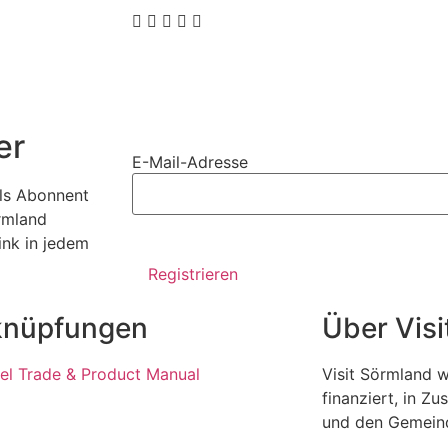
er
E-Mail-Adresse
als Abonnent
örmland
ink in jedem
knüpfungen
Über Vis
el Trade & Product Manual
Visit Sörmland 
finanziert, in 
und den Gemeind