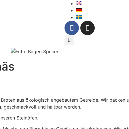
näs
en Broten aus ökologisch angebautem Getreide. Wir backen 
ig, geschmackvoll und haltbar werden.
unseren Steinöfen.
 Meiste, von Eiern bis zu Gewürzen, ist ökologisch. Wir arb