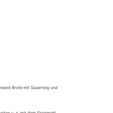
unsere Brote mit Sauerteig und
eiten u. a. mit dem Steinmehl