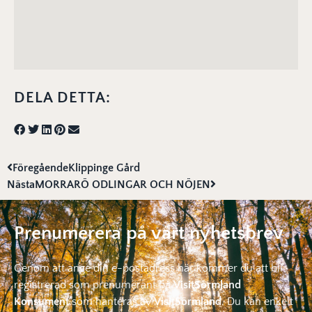
DELA DETTA:
Föregående
Klippinge Gård
Nästa
MORRARÖ ODLINGAR OCH NÖJEN
Prenumerera på vårt nyhetsbrev
Genom att ange din e-postadress här kommer du att bli
registrerad som prenumerant på
VisitSörmland
Konsument
som hanteras av
VisitSörmland
. Du kan enkelt