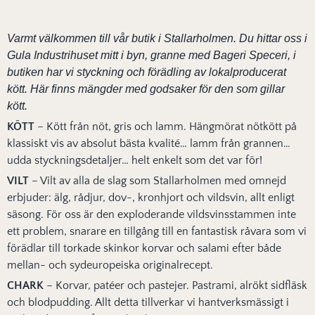
Varmt välkommen till vår butik i Stallarholmen. Du hittar oss i
Gula Industrihuset mitt i byn, granne med Bageri Speceri, i
butiken har vi styckning och förädling av lokalproducerat
kött. Här finns mängder med godsaker för den som gillar
kött.
KÖTT
– Kött från nöt, gris och lamm. Hängmörat nötkött på
klassiskt vis av absolut bästa kvalité… lamm från grannen…
udda styckningsdetaljer… helt enkelt som de
t var för!
VILT
– Vilt av alla de slag som Stallarholmen med omnejd
erbjuder: älg, rådjur, dov-, kronhjort och vildsvin, allt enligt
säsong. För oss är den exploderande vildsvinsstammen inte
ett problem, snarare en tillgång till en fantastisk råvara som vi
förädlar till torkade skinkor korvar och salami efter både
mellan- och sydeuropeiska originalrecept.
CHARK
– Korvar, patéer och pastejer. Pastrami, alrökt sidfläsk
och blodpudding. Allt detta tillverkar vi hantverksmässigt i