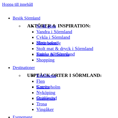
Hoppa till innehåll
Besök Sörmland
AKTÖRER & INSPIRATION:
Se & göra
Vandra i Sörmland
Cykla i Sörmland
Slottssafari
Hitta boende
Stolt mat & dryck i Sörmland
Smaka på Sörmland
Kultur & historia
Shopping
Destinationer
UPPTÄCK ORTER I SÖRMLAND:
Eskilstuna
Flen
Gnesta
Katrineholm
Nyköping
Oxelösund
Strängnäs
Trosa
Vingåker
Evenemang