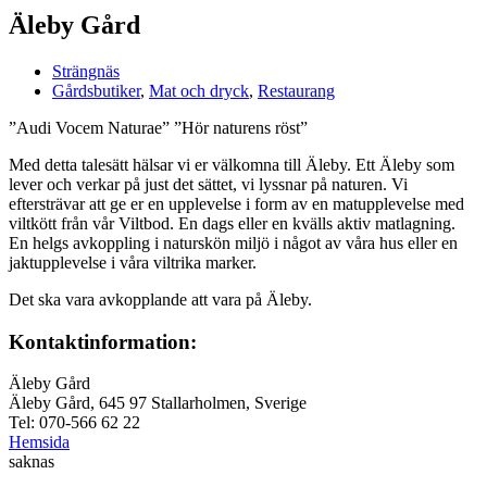
Äleby Gård
Strängnäs
Gårdsbutiker
,
Mat och dryck
,
Restaurang
”Audi Vocem Naturae” ”Hör naturens röst”
Med detta talesätt hälsar vi er välkomna till Äleby. Ett Äleby som
lever och verkar på just det sättet, vi lyssnar på naturen. Vi
eftersträvar att ge er en upplevelse i form av en matupplevelse med
viltkött från vår Viltbod. En dags eller en kvälls aktiv matlagning.
En helgs avkoppling i naturskön miljö i något av våra hus eller en
jaktupplevelse i våra viltrika marker.
Det ska vara avkopplande att vara på Äleby.
Kontaktinformation:
Äleby Gård
Äleby Gård, 645 97 Stallarholmen, Sverige
Tel: 070-566 62 22
Hemsida
saknas