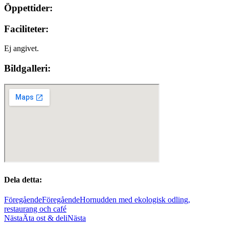
Öppettider:
Faciliteter:
Ej angivet.
Bildgalleri:
Dela detta:
Föregående
Föregående
Hornudden med ekologisk odling,
restaurang och café
Nästa
Äta ost & deli
Nästa