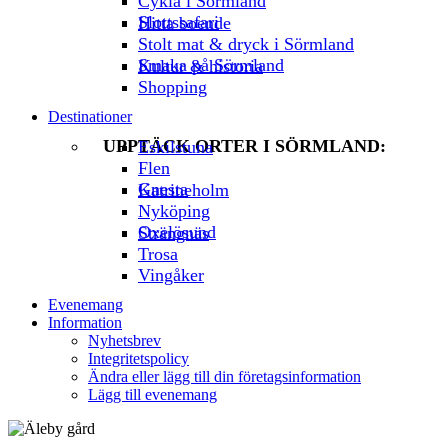
Cykla i Sörmland
Slottssafari
Hitta boende
Stolt mat & dryck i Sörmland
Smaka på Sörmland
Kultur & historia
Shopping
Destinationer
UPPTÄCK ORTER I SÖRMLAND:
Eskilstuna
Flen
Gnesta
Katrineholm
Nyköping
Oxelösund
Strängnäs
Trosa
Vingåker
Evenemang
Information
Nyhetsbrev
Integritetspolicy
Ändra eller lägg till din företagsinformation
Lägg till evenemang