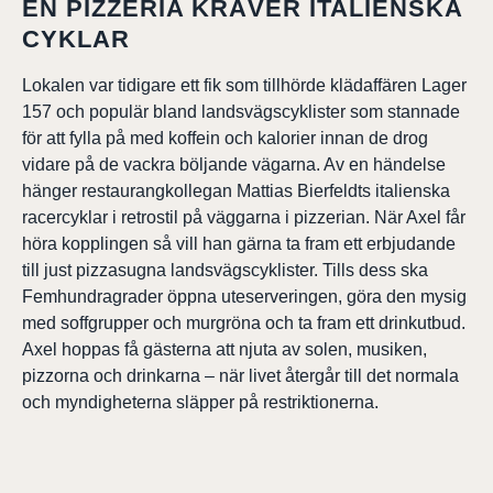
EN PIZZERIA KRÄVER ITALIENSKA
CYKLAR
Lokalen var tidigare ett fik som tillhörde klädaffären Lager
157 och populär bland landsvägscyklister som stannade
för att fylla på med koffein och kalorier innan de drog
vidare på de vackra böljande vägarna. Av en händelse
hänger restaurangkollegan Mattias Bierfeldts italienska
racercyklar i retrostil på väggarna i pizzerian. När Axel får
höra kopplingen så vill han gärna ta fram ett erbjudande
till just pizzasugna landsvägscyklister. Tills dess ska
Femhundragrader öppna uteserveringen, göra den mysig
med soffgrupper och murgröna och ta fram ett drinkutbud.
Axel hoppas få gästerna att njuta av solen, musiken,
pizzorna och drinkarna – när livet återgår till det normala
och myndigheterna släpper på restriktionerna.