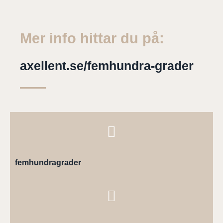
Mer info hittar du på:
axellent.se/femhundra-grader
femhundragrader