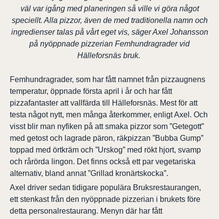
väl var igång med planeringen så ville vi göra något
speciellt. Alla pizzor, även de med traditionella namn och
ingredienser talas på vårt eget vis, säger Axel Johansson
på nyöppnade pizzerian Femhundragrader vid
Hälleforsnäs bruk.
F
emhundragrader, som har fått namnet från pizzaugnens
temperatur, öppnade första april i år och har fått
pizzafantaster att vallfärda till Hälleforsnäs. Mest för att
testa något nytt, men många återkommer, enligt Axel. Och
visst blir man nyfiken på att smaka pizzor som ”Getegott”
med getost och lagrade päron, räkpizzan ”Bubba Gump”
toppad med örtkräm och ”Urskog” med rökt hjort, svamp
och rårörda lingon. Det finns också ett par vegetariska
alternativ, bland annat ”Grillad kronärtskocka”.
Axel driver sedan tidigare populära Bruksrestaurangen,
ett stenkast från den nyöppnade pizzerian i brukets före
detta personalrestaurang. Menyn där har fått