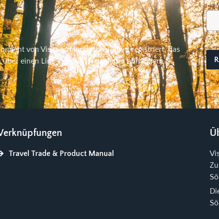
E-M
bonnent von VisitSörmland Konsument registriert, das
h über einen Link in jedem Newsletter abmelden.
Verknüpfungen
Üb
Travel Trade & Product Manual
Vi
Zu
Sö
Di
Sö