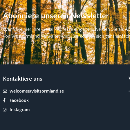
Abonniere unseren Newsletter
Wenn Sie hier Ihre E-Mail-Adresse eingeben, werden Sie als A
von VisitSörmland verwaltet wird. Sie können sich ganz einfac
Kontaktiere uns
welcome@visitsormland.se
Facebook
Instagram