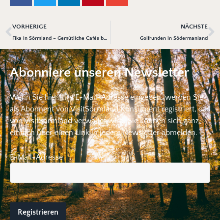
VORHERIGE
NÄCHSTE
Fika in Sörmland – Gemütliche Cafés bei jedem Wetter
Golfrunden in Södermanland
Abonniere unseren Newsletter
Wenn Sie hier Ihre E-Mail-Adresse eingeben, werden Sie
als Abonnent von VisitSörmland Konsument registriert, das
von VisitSörmland verwaltet wird. Sie können sich ganz
einfach über einen Link in jedem Newsletter abmelden.
E-Mail-Adresse