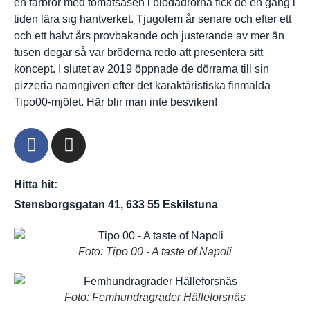
en farbror med tomatsåsen i blodådrorna fick de en gång i
tiden lära sig hantverket. Tjugofem år senare och efter ett
och ett halvt års provbakande och justerande av mer än
tusen degar så var bröderna redo att presentera sitt
koncept. I slutet av 2019 öppnade de dörrarna till sin
pizzeria namngiven efter det karaktäristiska finmalda
Tipo00-mjölet. Här blir man inte besviken!
Hitta hit:
Stensborgsgatan 41, 633 55 Eskilstuna
Foto: Tipo 00 - A taste of Napoli
Foto: Femhundragrader Hälleforsnäs