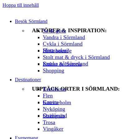
Hoppa till innehåll
Besök Sörmland
AKTÖRER & INSPIRATION:
Se & göra
Vandra i Sörmland
Cykla i Sörmland
Slottssafari
Hitta boende
Stolt mat & dryck i Sörmland
Smaka på Sörmland
Kultur & historia
Shopping
Destinationer
UPPTÄCK ORTER I SÖRMLAND:
Eskilstuna
Flen
Gnesta
Katrineholm
Nyköping
Oxelösund
Strängnäs
Trosa
Vingåker
Evenemang