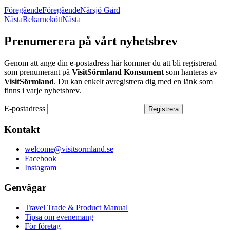
Föregående
Föregående
Närsjö Gård
Nästa
Rekarnekött
Nästa
Prenumerera på vårt nyhetsbrev
Genom att ange din e-postadress här kommer du att bli registrerad
som prenumerant på
VisitSörmland Konsument
som hanteras av
VisitSörmland
. Du kan enkelt avregistrera dig med en länk som
finns i varje nyhetsbrev.
E-postadress
Kontakt
welcome@visitsormland.se
Facebook
Instagram
Genvägar
Travel Trade & Product Manual
Tipsa om evenemang
För företag