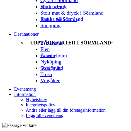
Cykla i Sörmland
Slottssafari
Hitta boende
Stolt mat & dryck i Sörmland
Smaka på Sörmland
Kultur & historia
Shopping
Destinationer
UPPTÄCK ORTER I SÖRMLAND:
Eskilstuna
Flen
Gnesta
Katrineholm
Nyköping
Oxelösund
Strängnäs
Trosa
Vingåker
Evenemang
Information
Nyhetsbrev
Integritetspolicy
Ändra eller lägg till din företagsinformation
Lägg till evenemang