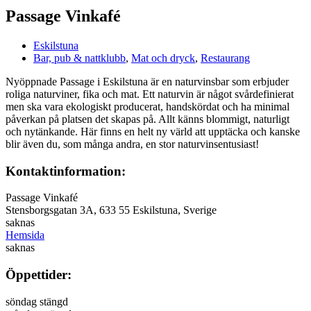
Passage Vinkafé
Eskilstuna
Bar, pub & nattklubb
,
Mat och dryck
,
Restaurang
Nyöppnade Passage i Eskilstuna är en naturvinsbar som erbjuder
roliga naturviner, fika och mat. Ett naturvin är något svårdefinierat
men ska vara ekologiskt producerat, handskördat och ha minimal
påverkan på platsen det skapas på. Allt känns blommigt, naturligt
och nytänkande. Här finns en helt ny värld att upptäcka och kanske
blir även du, som många andra, en stor naturvinsentusiast!
Kontaktinformation:
Passage Vinkafé
Stensborgsgatan 3A, 633 55 Eskilstuna, Sverige
saknas
Hemsida
saknas
Öppettider:
söndag stängd